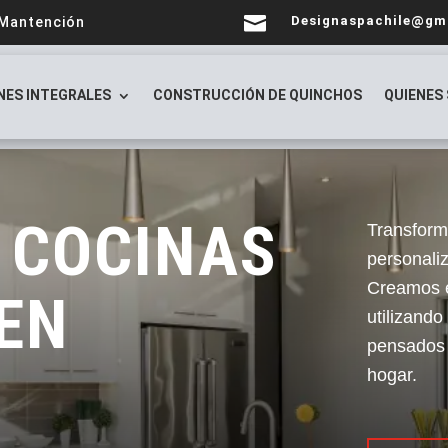

Designaspachile@gm
 Mantención
NES INTEGRALES
CONSTRUCCIÓN DE QUINCHOS
QUIENES
 COCINAS
Transform
personaliz
Creamos e
EN
utilizando
pensados 
hogar.