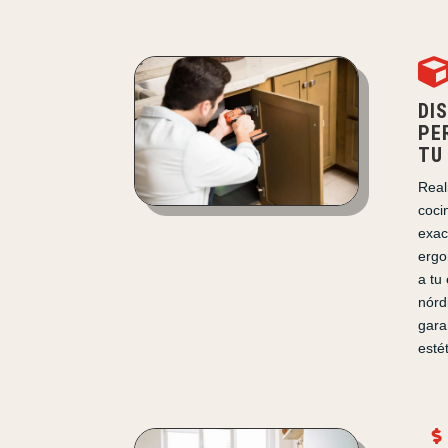
DI
PE
TU
Real
coci
exac
ergo
a tu
nórdi
gara
estét