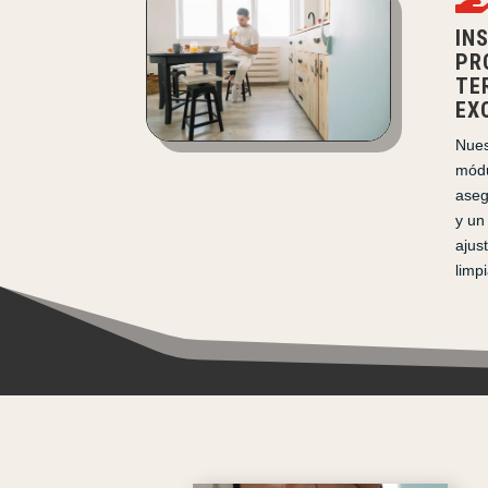
IN
PR
TE
EX
Nues
módu
aseg
y un
ajus
limp