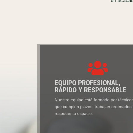
un acabad

EQUIPO PROFESIONAL,
RÁPIDO Y RESPONSABLE
Nuestro equipo está formado por técnico
que cumplen plazos, trabajan ordenados 
respetan tu espacio.