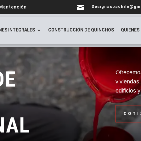

Designaspachile@gm
 Mantención
NES INTEGRALES
CONSTRUCCIÓN DE QUINCHOS
QUIENES
DE
Ofrecemos 
viviendas
edificios
COTI
NAL