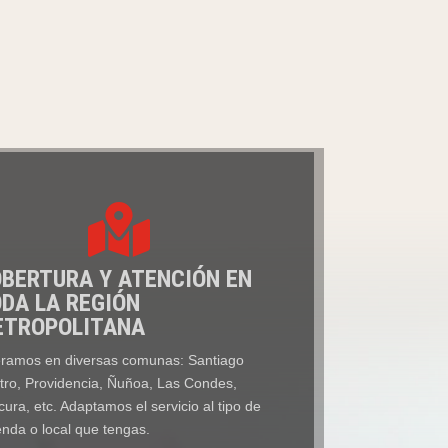

BERTURA Y ATENCIÓN EN
DA LA REGIÓN
ETROPOLITANA
ramos en diversas comunas: Santiago
tro, Providencia, Ñuñoa, Las Condes,
cura, etc. Adaptamos el servicio al tipo de
enda o local que tengas.