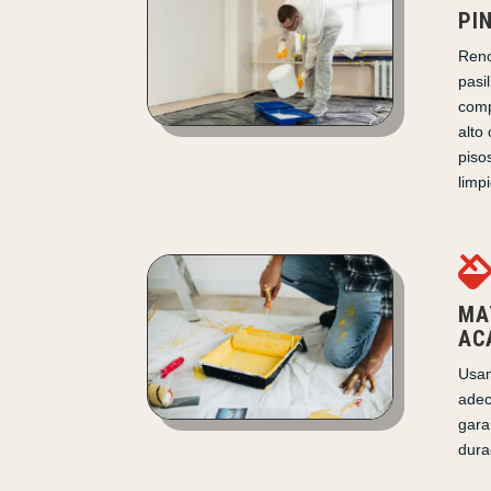
PI
Reno
pasi
comp
alto
piso
limp
MA
AC
Usam
adec
gara
dura