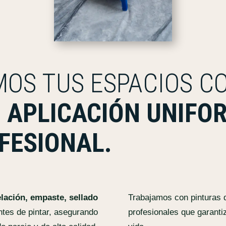
OS TUS ESPACIOS C
, APLICACIÓN UNIFO
FESIONAL.
lación, empaste, sellado
Trabajamos con pinturas 
tes de pintar, asegurando
profesionales que garantiz