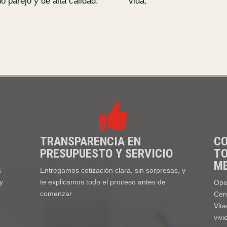
o parejo y de alta calidad.
vida.

TRANSPARENCIA EN
CO
PRESUPUESTO Y SERVICIO
TO
M
s
Entregamos cotización clara, sin sorpresas, y
y
te explicamos todo el proceso antes de
Ope
comenzar.
Cen
Vita
vivi