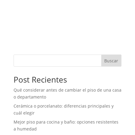
Elegir un vanitorio para baño pequeño parece una
decisión simple, pero puede cambiar por completo la
comodidad, el orden y la apariencia del espacio. En
baños reducidos, cada centímetro importa. Un
mueble demasiado grande puede dificultar la
circulación, mientras que...
Buscar
Post Recientes
Qué considerar antes de cambiar el piso de una casa
o departamento
Cerámica o porcelanato: diferencias principales y
cuál elegir
Mejor piso para cocina y baño: opciones resistentes
a humedad