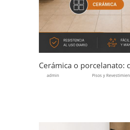
Cerámica o porcelanato: di
por
admin
|
Jun 10, 2026
|
Pisos y Revestimien
Al renovar pisos o revestimientos, una de las
materiales se usan en cocinas, baños, logias, te
exactamente las mismas características,...