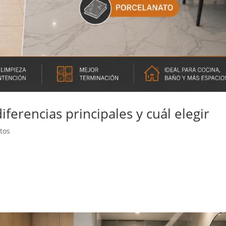
ferencias principales y cuál elegir
tos
 dudas más comunes es elegir entre cerámica o porcelanato. Ambos
rrazas cubiertas, pasillos y otros espacios interiores, pero no tien