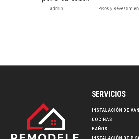
por
admin
|
Jun 10, 2026
|
Pisos y Revestimien
Elegir entre piso flotante, vinílico, cerámica
casa, departamento, cocina, baño o espacio inte
afecta la durabilidad, limpieza,...
SERVICIOS
INSTALACIÓN DE VA
COCINAS
BAÑOS
INSTALACIÓN DE PIS