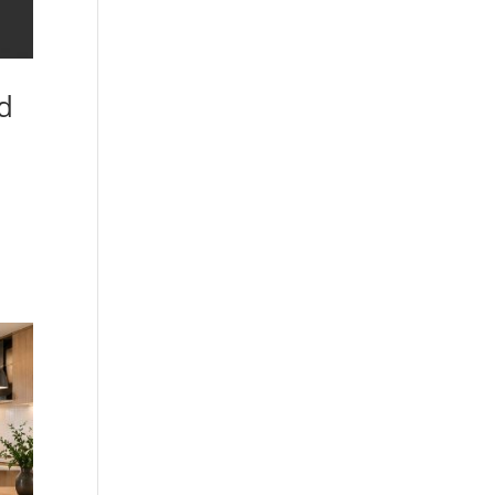
d
cios
 de