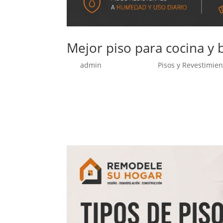
Mejor piso para cocina y
por
admin
|
Jun 10, 2026
|
Pisos y Revestimien
Elegir el mejor piso para cocina y baño es un
están expuestos a humedad, agua, vapor, limpie
temperatura. Por eso, no todos los...