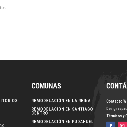
tos
 o porcelanato es una de las decisiones más importantes al remodela
rior. El piso no solo influye en la apariencia del ambiente, tambié
COMUNAS
CONTÁ
NITORIOS
REMODELACIÓN EN LA REINA
Contacto W
Designaspa
REMODELACIÓN EN SANTIAGO
CENTRO
Términos y 
REMODELACIÓN EN PUDAHUEL
OS