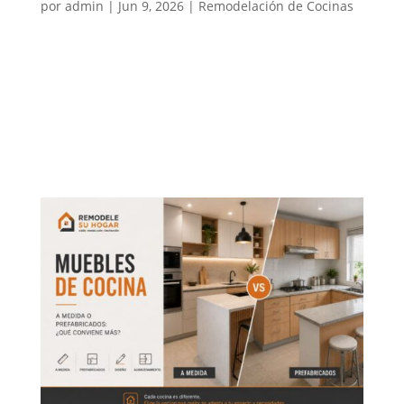
por
admin
|
Jun 9, 2026
|
Remodelación de Cocinas
Las medidas de los muebles de cocina son
fundamentales para lograr un espacio cómodo,
práctico y funcional. Una cocina puede tener buenos
materiales y un diseño atractivo, pero si la altura de
la cubierta, la profundidad de los muebles, la
distancia entre módulos o el...