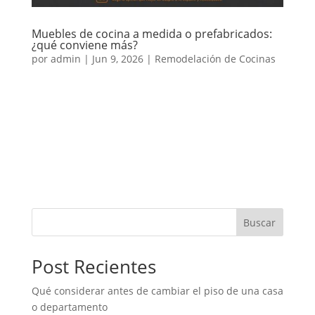
Muebles de cocina a medida o prefabricados:
¿qué conviene más?
por
admin
|
Jun 9, 2026
|
Remodelación de Cocinas
Al renovar una cocina, una de las decisiones más
importantes es elegir entre muebles de cocina a
medida o prefabricados. Ambas alternativas pueden
funcionar bien, pero no siempre responden a las
mismas necesidades, presupuesto ni tipo de
espacio. Los muebles...
Buscar
Post Recientes
Qué considerar antes de cambiar el piso de una casa
o departamento