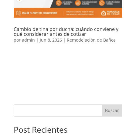
Cambio de tina por ducha: cuándo conviene y
qué considerar antes de cotizar
por
admin
|
Jun 8, 2026
|
Remodelación de Baños
El cambio de tina por ducha es una de las mejoras
más solicitadas en baños de casas y departamentos.
Muchas viviendas antiguas todavía tienen tina, pero
con el tiempo esta solución puede volverse
incómoda, poco práctica o innecesaria para el uso
diario. Reemplazar la...
Buscar
Post Recientes