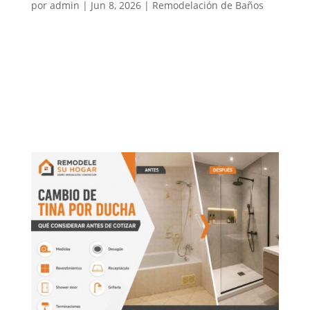
por
admin
|
Jun 8, 2026
|
Remodelación de Baños
Al remodelar un baño o realizar un cambio de tina
por ducha, una de las decisiones más importantes es
elegir entre una ducha con receptáculo o una ducha
en obra. Ambas opciones pueden funcionar muy
bien, pero no siempre convienen para el mismo tipo
de baño,...