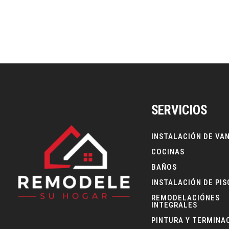
amplitud visual y conectar mejor la cocina con 
más abiertos, funcionales y sociales,...
SERVICIOS
INSTALACIÓN DE VA
COCINAS
BAÑOS
INSTALACIÓN DE PIS
REMODELACIÓNES
INTEGRALES
PINTURA Y TERMINA