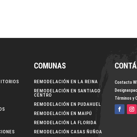
el living o comedor. Este tipo de distribución permite crear espaci
COMUNAS
CONTÁ
NITORIOS
REMODELACIÓN EN LA REINA
Contacto W
Designaspa
REMODELACIÓN EN SANTIAGO
CENTRO
Términos y 
REMODELACIÓN EN PUDAHUEL
OS
REMODELACIÓN EN MAIPÚ
REMODELACIÓN LA FLORIDA
CIONES
REMODELACIÓN CASAS ÑUÑOA