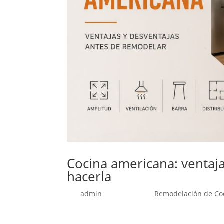
Cocina americana: ventaj
hacerla
por
admin
|
Jun 9, 2026
|
Remodelación de Co
La cocina americana es una de las alternativa