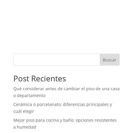
Elegir un vanitorio para baño pequeño parece una
decisión simple, pero puede cambiar por completo la
comodidad, el orden y la apariencia del espacio. En
baños reducidos, cada centímetro importa. Un
mueble demasiado grande puede dificultar la
circulación, mientras que...
Buscar
Post Recientes
Qué considerar antes de cambiar el piso de una casa
o departamento
Cerámica o porcelanato: diferencias principales y
cuál elegir
Mejor piso para cocina y baño: opciones resistentes
a humedad