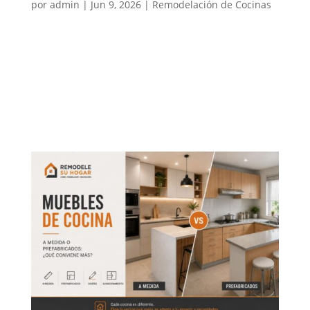
por
admin
|
Jun 9, 2026
|
Remodelación de Cocinas
Las medidas de los muebles de cocina son
fundamentales para lograr un espacio cómodo,
práctico y funcional. Una cocina puede tener buenos
materiales y un diseño atractivo, pero si la altura de
la cubierta, la profundidad de los muebles, la
distancia entre módulos o el...