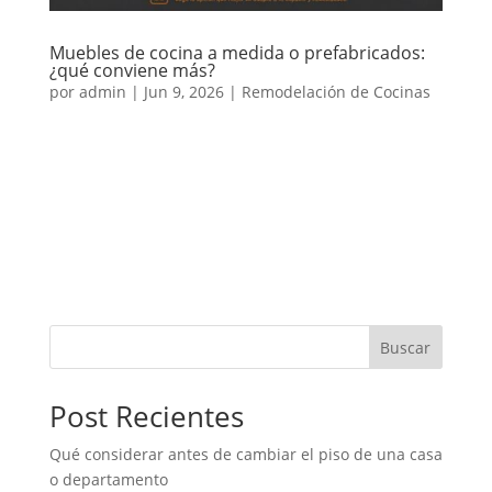
Muebles de cocina a medida o prefabricados:
¿qué conviene más?
por
admin
|
Jun 9, 2026
|
Remodelación de Cocinas
Al renovar una cocina, una de las decisiones más
importantes es elegir entre muebles de cocina a
medida o prefabricados. Ambas alternativas pueden
funcionar bien, pero no siempre responden a las
mismas necesidades, presupuesto ni tipo de
espacio. Los muebles...
Buscar
Post Recientes
Qué considerar antes de cambiar el piso de una casa
o departamento