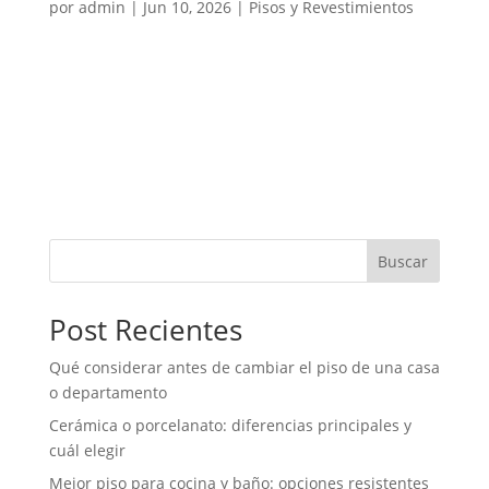
por
admin
|
Jun 10, 2026
|
Pisos y Revestimientos
Elegir el mejor piso para cocina y baño es una
decisión importante dentro de cualquier
remodelación. Estos espacios están expuestos a
humedad, agua, vapor, limpieza frecuente, tránsito
diario, grasa, productos de aseo y cambios de
temperatura. Por eso, no todos los...
Buscar
Post Recientes
Qué considerar antes de cambiar el piso de una casa
o departamento
Cerámica o porcelanato: diferencias principales y
cuál elegir
Mejor piso para cocina y baño: opciones resistentes