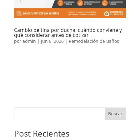
Cambio de tina por ducha: cuándo conviene y
qué considerar antes de cotizar
por
admin
|
Jun 8, 2026
|
Remodelación de Baños
El cambio de tina por ducha es una de las mejoras
más solicitadas en baños de casas y departamentos.
Muchas viviendas antiguas todavía tienen tina, pero
con el tiempo esta solución puede volverse
incómoda, poco práctica o innecesaria para el uso
diario. Reemplazar la...
Buscar
Post Recientes