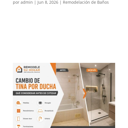
por
admin
|
Jun 8, 2026
|
Remodelación de Baños
Al remodelar un baño o realizar un cambio de tina
por ducha, una de las decisiones más importantes es
elegir entre una ducha con receptáculo o una ducha
en obra. Ambas opciones pueden funcionar muy
bien, pero no siempre convienen para el mismo tipo
de baño,...