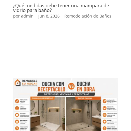
¿Qué medidas debe tener una mampara de
vidrio para baño?
por
admin
|
Jun 8, 2026
|
Remodelación de Baños
Antes de instalar una mampara de vidrio para baño
o un shower door, una de las dudas más comunes es
qué medidas debe tener. Aunque existen medidas
estándar, la respuesta correcta depende del tamaño
del baño, el tipo de ducha, el espacio disponible, la
ubicación del...