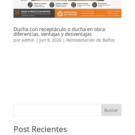
Ducha con receptáculo o ducha en obra:
diferencias, ventajas y desventajas
por
admin
|
Jun 8, 2026
|
Remodelación de Baños
Al remodelar un baño o realizar un cambio de tina
por ducha, una de las decisiones más importantes es
elegir entre una ducha con receptáculo o una ducha
en obra. Ambas opciones pueden funcionar muy
bien, pero no siempre convienen para el mismo tipo
de baño,...
Buscar
Post Recientes