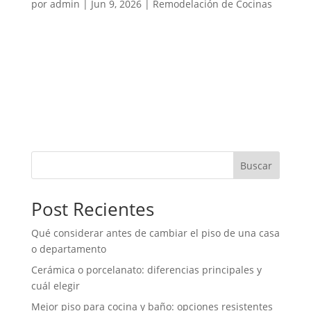
por
admin
|
Jun 9, 2026
|
Remodelación de Cocinas
Una cocina pequeña puede ser cómoda, moderna y
funcional si se planifica correctamente. El problema
no siempre está en la cantidad de metros
disponibles, sino en cómo se distribuyen los
muebles, electrodomésticos, zonas de trabajo,
almacenamiento, iluminación y...
Buscar
Post Recientes
Qué considerar antes de cambiar el piso de una casa
o departamento
Cerámica o porcelanato: diferencias principales y
cuál elegir
Mejor piso para cocina y baño: opciones resistentes