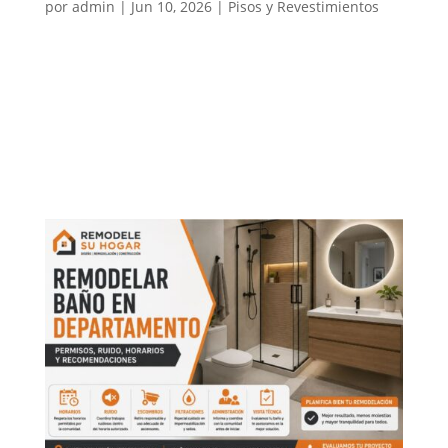
por
admin
|
Jun 10, 2026
|
Pisos y Revestimientos
Elegir el mejor piso para cocina y baño es una
decisión importante dentro de cualquier
remodelación. Estos espacios están expuestos a
humedad, agua, vapor, limpieza frecuente, tránsito
diario, grasa, productos de aseo y cambios de
temperatura. Por eso, no todos los...