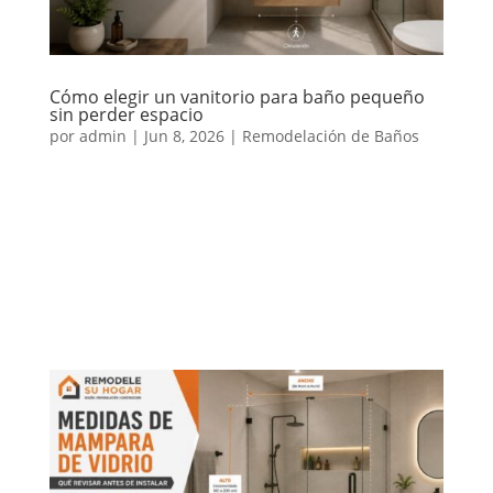
Cómo elegir un vanitorio para baño pequeño
sin perder espacio
por
admin
|
Jun 8, 2026
|
Remodelación de Baños
Elegir un vanitorio para baño pequeño parece una
decisión simple, pero puede cambiar por completo la
comodidad, el orden y la apariencia del espacio. En
baños reducidos, cada centímetro importa. Un
mueble demasiado grande puede dificultar la
circulación, mientras que...