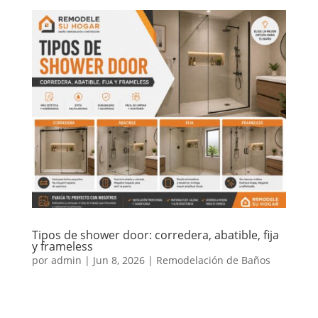
Tipos de shower door: corredera, abatible, fija
y frameless
por
admin
|
Jun 8, 2026
|
Remodelación de Baños
El shower door es uno de los elementos que más
influye en la apariencia, comodidad y funcionalidad