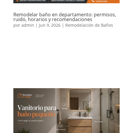
Remodelar baño en departamento: permisos,
ruido, horarios y recomendaciones
por
admin
|
Jun 9, 2026
|
Remodelación de Baños
Remodelar un baño en departamento puede mejorar
mucho la comodidad, funcionalidad y apariencia de
la vivienda. Sin embargo, este tipo de proyecto
requiere más planificación que una remodelación en
casa, porque normalmente existen normas de
comunidad, restricciones de...