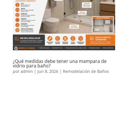
¿Qué medidas debe tener una mampara de
vidrio para baño?
por
admin
|
Jun 8, 2026
|
Remodelación de Baños
Antes de instalar una mampara de vidrio para baño
o un shower door, una de las dudas más comunes es
qué medidas debe tener. Aunque existen medidas
estándar, la respuesta correcta depende del tamaño
del baño, el tipo de ducha, el espacio disponible, la
ubicación del...