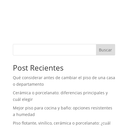
de un baño. Además de evitar salpicaduras, permite
que la zona de ducha se vea más moderna,
ordenada y fácil de mantener. Sin embargo, no todos
los baños necesitan el...
« Entradas más antiguas
Buscar
Post Recientes
Qué considerar antes de cambiar el piso de una casa
o departamento
Cerámica o porcelanato: diferencias principales y
cuál elegir
Mejor piso para cocina y baño: opciones resistentes
a humedad
Piso flotante, vinílico, cerámica o porcelanato: ¿cuál