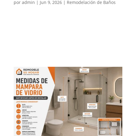
por
admin
|
Jun 9, 2026
|
Remodelación de Baños
Remodelar un baño en departamento puede mejorar
mucho la comodidad, funcionalidad y apariencia de
la vivienda. Sin embargo, este tipo de proyecto
requiere más planificación que una remodelación en
casa, porque normalmente existen normas de
comunidad, restricciones de...