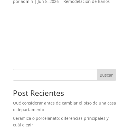
por
admin
|
Jun 8, 2026
|
Remodelación de Baños
El cambio de tina por ducha es una de las mejoras
más solicitadas en baños de casas y departamentos.
Muchas viviendas antiguas todavía tienen tina, pero
con el tiempo esta solución puede volverse
incómoda, poco práctica o innecesaria para el uso
diario. Reemplazar la...
« Entradas más antiguas
Buscar
Post Recientes
Qué considerar antes de cambiar el piso de una casa
o departamento
Cerámica o porcelanato: diferencias principales y
cuál elegir