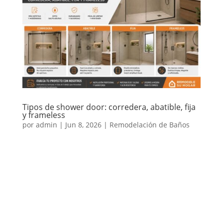
Tipos de shower door: corredera, abatible, fija
y frameless
por
admin
|
Jun 8, 2026
|
Remodelación de Baños
El shower door es uno de los elementos que más
influye en la apariencia, comodidad y funcionalidad
de un baño. Además de evitar salpicaduras, permite
que la zona de ducha se vea más moderna,
ordenada y fácil de mantener. Sin embargo, no todos
los baños necesitan el...