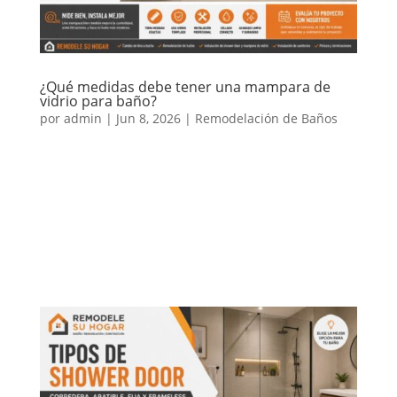
¿Qué medidas debe tener una mampara de
vidrio para baño?
por
admin
|
Jun 8, 2026
|
Remodelación de Baños
Antes de instalar una mampara de vidrio para baño
o un shower door, una de las dudas más comunes es
qué medidas debe tener. Aunque existen medidas
estándar, la respuesta correcta depende del tamaño
del baño, el tipo de ducha, el espacio disponible, la
ubicación del...